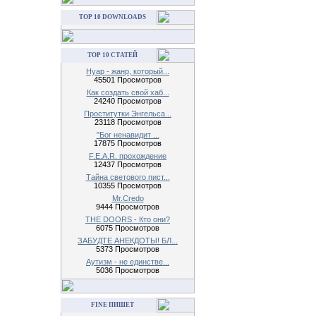
TOP 10 DOWNLOADS
TOP 10 СТАТЕЙ
Нуар - жанр, который...
45501 Просмотров
Как создать свой хаб...
24240 Просмотров
Проститутки Энгельса...
23118 Просмотров
"Бог ненавидит ...
17875 Просмотров
F.E.A.R. прохождение
12437 Просмотров
Тайна светового пист...
10355 Просмотров
Mr.Credo
9444 Просмотров
THE DOORS - Кто они?
6075 Просмотров
ЗАБУДТЕ АНЕКДОТЫ! БЛ...
5373 Просмотров
Аутизм - не единстве...
5036 Просмотров
FINE ПИШЕТ