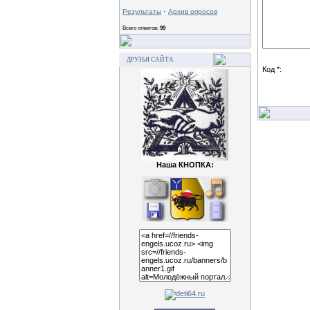
·
Результаты
Архив опросов
Всего ответов:
99
ДРУЗЬЯ САЙТА
Код *:
Наша КНОПКА: