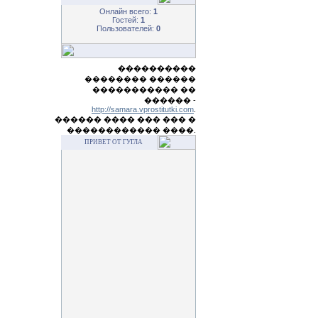
Онлайн всего:
1
Гостей:
1
Пользователей:
0
����������
�������� ������
����������� ��
������ -
http://samara.vprostitutki.com
.
������ ���� ��� ��� �
������������ ����.
ПРИВЕТ ОТ ГУГЛА