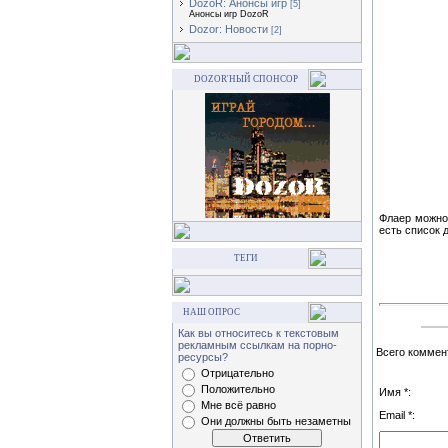
DozoR: Анонсы игр
[5]
Анонсы игр DozoR
Dozor: Новости
[2]
DOZOR'НЫЙ СПОНСОР
Флаер можно 
есть список 
ТЕГИ
НАШ ОПРОС
Как вы относитесь к текстовым
рекламным ссылкам на порно-
Всего коммен
ресурсы?
Отрицательно
Положительно
Имя *:
Мне всё равно
Email *:
Они должны быть незаметны