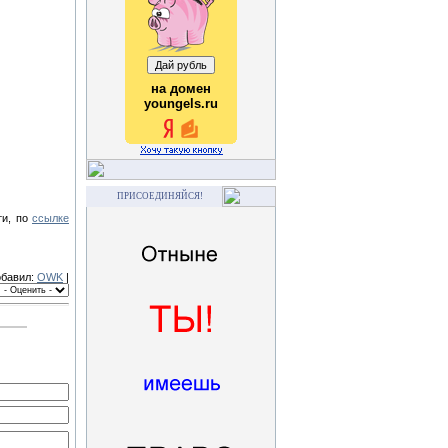
на домен
youngels.ru
ПРИСОЕДИНЯЙСЯ!
ти, по
ссылке
обавил:
OWK
|