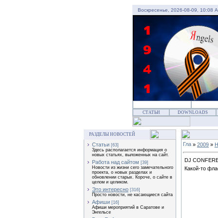
Воскресенье, 2026-08-09, 10:08 
СТАТЬИ
DOWNLOADS
РАЗДЕЛЫ НОВОСТЕЙ
»
2009
»
Н
Статьи
[63]
Здесь располагается информация о
новых статьях, выложенных на сайт.
DJ CONFEREN
Работа над сайтом
[39]
Новости из жизни сего замечательного
Какой-то фла
проекта, о новых разделах и
обновлении старых. Короче, о сайте в
целом и целиком.
Это интересно
[316]
Просто новости, не касающиеся сайта
Афиши
[16]
Афиши мероприятий в Саратове и
Энгельсе