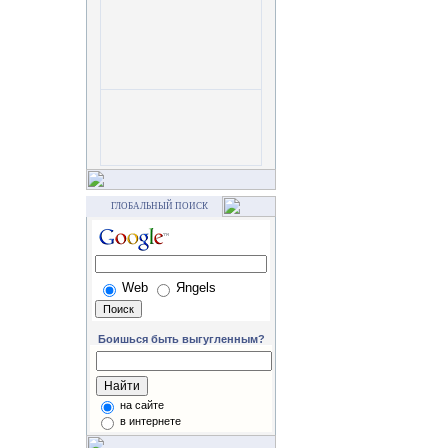
ГЛОБАЛЬНЫЙ ПОИСК
Web
Яngels
Боишься быть выгугленным?
на сайте
в интернете